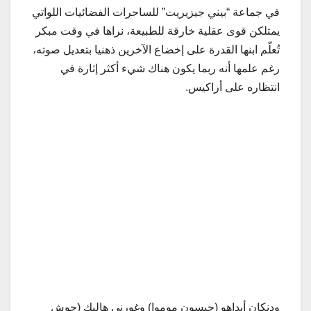
في جماعة “بيني جيزيريت” للساحرات الفضائيات اللواتي
يمتلكن قوى عقلية خارقة للطبيعة، نراها في وقت مبكر
تُعلّم ابنها القدرة على إخضاع الآخرين ذهنيا بتعديل صوته،
رغم علمها أنه ربما يكون هناك شيء أكثر إثارة في
انتظاره على أراكيس.
ودنكان أيداهو (جيسون موموا) وغورني هاليك (جوش