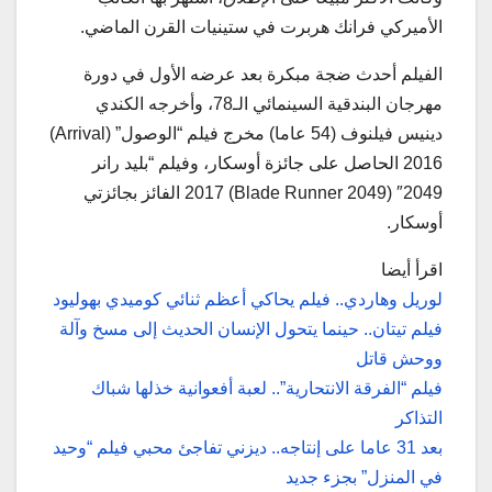
الأميركي فرانك هربرت في ستينيات القرن الماضي.
الفيلم أحدث ضجة مبكرة بعد عرضه الأول في دورة
مهرجان البندقية السينمائي الـ78، وأخرجه الكندي
دينيس فيلنوف (54 عاما) مخرج فيلم “الوصول” (Arrival)
2016 الحاصل على جائزة أوسكار، وفيلم “بليد رانر
2049″ (2049 Blade Runner) 2017 الفائز بجائزتي
أوسكار.
اقرأ أيضا
لوريل وهاردي.. فيلم يحاكي أعظم ثنائي كوميدي بهوليود
فيلم تيتان.. حينما يتحول الإنسان الحديث إلى مسخ وآلة
ووحش قاتل
فيلم “الفرقة الانتحارية”.. لعبة أفعوانية خذلها شباك
التذاكر
بعد 31 عاما على إنتاجه.. ديزني تفاجئ محبي فيلم “وحيد
في المنزل” بجزء جديد