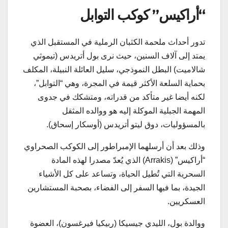
“أراكيس” كوكب التوابل
تدور أحداث ملحمة الكثبان الرملية في المستقبل الذي
يمتد إلى آلاف السنين، حيث نرى بول أتريدس (تيموثي
شالاميت) البطل النموذجي، سليل العائلة النبيلة، المكلف
بحماية السلعة الأكثر قيمة في المجرة، وهي “التوابل”،
لكنه أيضا غير متأكد من قدراته، ومتشكك في جدوى
المهمة الجبلية الموكلة إليه هو ووالده المثقل
بالمسؤوليات، دوق ليتو أتريدس (أوسكار إسحاق).
وذلك بعد أن أرسلهما الإمبراطور إلى الكوكب الصحراوي
“أراكيس” (Arrakis) الذي يُعدّ مصدرا لهذه المادة
السحرية التي تُطيل الحياة، وتساعد على كل الأشياء
الجيدة، بما فيها السفر إلى الفضاء، بصحبة المستشارين
العسكريين.
ووالدة بول، الليدي جيسيكا (ربيكيا فيرغسون)، العضوة