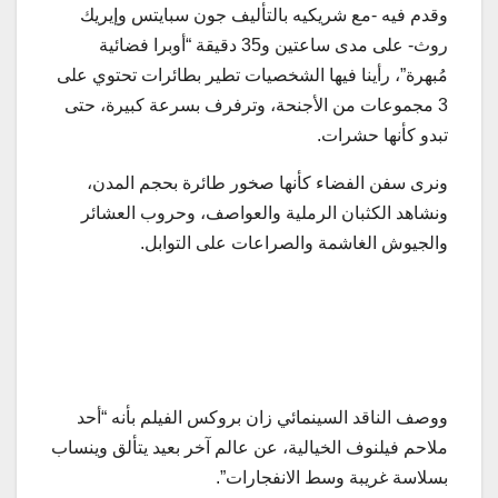
وقدم فيه -مع شريكيه بالتأليف جون سبايتس وإيريك
روث- على مدى ساعتين و35 دقيقة “أوبرا فضائية
مُبهرة”، رأينا فيها الشخصيات تطير بطائرات تحتوي على
3 مجموعات من الأجنحة، وترفرف بسرعة كبيرة، حتى
تبدو كأنها حشرات.
ونرى سفن الفضاء كأنها صخور طائرة بحجم المدن،
ونشاهد الكثبان الرملية والعواصف، وحروب العشائر
والجيوش الغاشمة والصراعات على التوابل.
ووصف الناقد السينمائي زان بروكس الفيلم بأنه “أحد
ملاحم فيلنوف الخيالية، عن عالم آخر بعيد يتألق وينساب
بسلاسة غريبة وسط الانفجارات”.