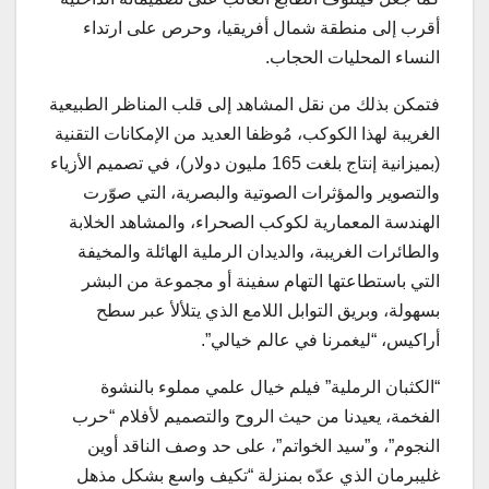
أقرب إلى منطقة شمال أفريقيا، وحرص على ارتداء
النساء المحليات الحجاب.
فتمكن بذلك من نقل المشاهد إلى قلب المناظر الطبيعية
الغريبة لهذا الكوكب، مُوظفا العديد من الإمكانات التقنية
(بميزانية إنتاج بلغت 165 مليون دولار)، في تصميم الأزياء
والتصوير والمؤثرات الصوتية والبصرية، التي صوّرت
الهندسة المعمارية لكوكب الصحراء، والمشاهد الخلابة
والطائرات الغريبة، والديدان الرملية الهائلة والمخيفة
التي باستطاعتها التهام سفينة أو مجموعة من البشر
بسهولة، وبريق التوابل اللامع الذي يتلألأ عبر سطح
أراكيس، “ليغمرنا في عالم خيالي”.
“الكثبان الرملية” فيلم خيال علمي مملوء بالنشوة
الفخمة، يعيدنا من حيث الروح والتصميم لأفلام “حرب
النجوم”، و”سيد الخواتم”، على حد وصف الناقد أوين
غليبرمان الذي عدّه بمنزلة “تكيف واسع بشكل مذهل