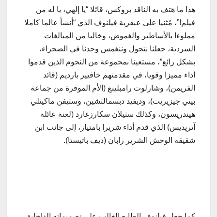
هذا ما هتف به الناقد بروكس، قائلا “يا إلهي، يا له من
فيلم!”، مُثنيا على عبقرية فيلنوف الذي “أنشأ عالما كاملا
مملوءا بالأساطير والغموض، وخاليا من المبالغات
السردية، جعلنا نتجول وننغمس وحدنا في الصحراء،
بشكل رائع”، مستعينا بمجموعة من النجوم الذين قدموا
أداء مميزا وقويا، في مقدمتهم خافيير بارديم (قائد
الفريمن)، وشارلوت رامبلينغ (الأم الموقرة من جماعة
بيني جيزيريت)، وديفيد دبسمالتشين، وستيفن ماكينلي
هيندريسون، وكذلك ستيلان سكارزغارد (لعنة عائلة
آتريديس) الذي قدم أداء شريرا بامتياز، إلى جانب ابن
شقيقه الوحش الشرير رابان (ديف باتيستا).
كما جعل فيلنوف الطابع الغالب على تصميماته الداخلية