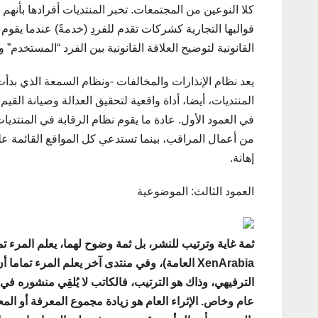
كلا النوعين من المجتمعات. تخبر المنتديات أفرادها بأنهم
قوالبها التجارية كشركات تقدم للفردِ (خدمةً) عندما يقو
القانونية لتوضيح العلاقة القانونية بين الفرد “المستخدم”
يعد نظام الإنذارات والمخالفات -ونظام السمعة الذي بدأت
المنتديات، أيضا، أداة واقعية لتحقيق العدالة وصيانة القيم 
في العمود الأول. عادة ما يقوم نظام الرقابة في المنت
من أعمال المراقب، بينما تستدعي كل المواقع القائمة عل
إهانة.
العمود الثالث: الموضوعية
ثمة غاية وترتيب للنشر، بل ثمة وضوح لهما، يعلم المرء 
XenArabia العامة)، وفي منتدى آخر يعلم المرء
الترفيهي، وذاك هو الترتيب، فالكاتب لا يُلقِي منشوره في ب
عام وخاص. الإثراء العام هو زيادة مجموع المعرفة أو المح