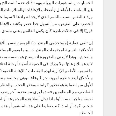
الحسابات والمنشورات البريئة بتهمة ذلك خدمةً لمصالح وت
غير المناسب للأطفال وأصحاب الإعاقات والمتلازمات النفس
وإيذاء النفس بسبب التنمر الذي لا يجد له رادعا لا سيما عن
الحصر. على النقيض، من السهل جدا حصر وكشف الإهانات و
فوريًا إلا في حالات نادرة كأن يكون القائمين على منتدى 
إن تلقي عقلية (مستخدمي المنتديات) الجمعية نفسها ل
الأخلاقية النسبية لمجتمعات المنتديات، بينما يقوم المست
والفحش، وهذا لا يعني بالضرورة أنه يصبح هو بنفسه مصدرا 
لا يدعو للانزعاج! -ولا يدرك في الحقيقة أنه يبدأ رحلة ا
ما تسميه الأطقم الإدارية لهذه المنصات “بالإهانة الخفيف
والأخلاق ليعد حظره لمهينه جزاءً وفاقا -وهي مخالفة من
الأول من العملية هو تخدير كرامته بمخدر الحجب والحظر 
التعاطف مع المظلومين فعندما يرى مستخدما آخر يتعرض لل
نفسه مناجيا نفسه: “ولماذا دخل أصلا هذه المجموعة أو ل
شخص كهذا أو لماذا كتب تعليقا على هذا المنشور أو هذه ا
الخاطئة.