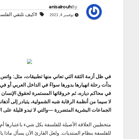
anisalrouh
By
#كيف تلتقي الفلسف
نوفمبر 4, 2021
في ظل أزمة الثقة التي تعاني منها تطبيقات، مثل: واتس
بدأت رحلة انهيارها بدورها سواءً في الداخل العربي أو 
في محاكم دياره، ثم خروقاتها المستمرة لحقوق الإنسان وم
لا سيما من أنظمة الرقابة شبه الشمولية، يتبادر إلى أذهان
الجماعات البشرية المتضررة —والتي لا تبدو قليلة على ا
متخطيين العلاقة الأصيلة للفلسفة بكل شيء باعتبارها أم ا
للفلسفة بنظام المنتديات. ولعل القارئ الآن يسأل ماذا ي