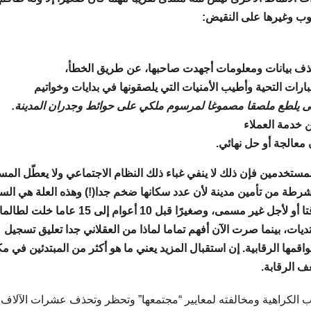
وب وغيرها على النقيض:
ذف بيانات ومعلومات أجهدت صاحبها، عن طريق الخطأ،
رات التحية وأطيب الأمنيات التي يلصقونها في بدايات وخواتيم
يلطع ملصقا مصموغا لمرسوم ملكي على حوائط وجدران المدينة.
 خدمة العملاء
 معالجة أو حل نهائي.
لمستخدمين فإن ذلك لا ينفي غباء ذلك النظام الاجتماعي ولا يعطّل المس
لشرطة من تأمين مدينة لأن عدد سكانها ضخم جدا(!) وهذه العلة هي ال
في أننا لطالما وجدنا منتديات قد أغلقت باب العضوية مؤقتا أو لأجل غير مسمى، وصغيرًا قبل 10 أعوام
ت، بينما صرت الآن أفهم تماما لماذا من العقلاني جدا تعليق تسجيل
قمها الرقابية. إن استقبال المزيد يعني ما هو أكثر من المبتدئين في م
ف الرقابة.
الكراهية ومخالفته لمعايير “مجتمعها” وتحظر وتحذف عشرات الآلاف