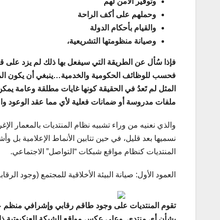
وتوفير الأمن لهم
وحملهم على أكف الراحة
والقيام بأحكام الدولة
وصيانة منظومتها التشريعية،
فإذا سُأل عن الطريقة التي سيفعل بها ذلك لم يزد على قول
فحسب للوظائف الحكومية والخدمية…ينبغي أن يكون المر
المثل لم تَعدُ في الحقيقة كونها غايات مطلقة وعامة يمكن
ملفات مدروسة أو ضمانات فعلية لأي مما عقد الوعود والع
والذي نعنيه من وراء تشبيه نظام المنتديات بالمعمار ال
نسميها بعد قليل، في حين تتابين الأنماط الإعلامية بل 
المنتديات كنظام مواقع شبكات “التواصل” الاجتماعي.
العمود الأول: صيانة البيئة الأخلاقية للمجتمع (وجود الرقابة
تقوم المنتديات على وجود طاقم رقابي وإشرافي منظم عا
بشأن أي منتدى. وعلى عكس مواقع الشبكة العنكبوتية ذات