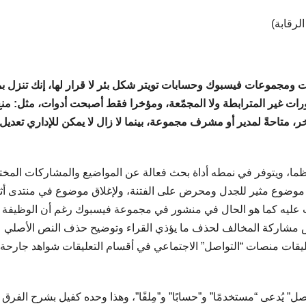
لرقابة)
 في يوتيوب، تأخذ صفحات ومجموعات فيسبوك وحسابات تويتر شكل بئر لا قرار لها، إنك تنزل
ورات غير المترابطة ولا المجمّعة، ومؤخرا فقط أصبحت أدوات، مثل: من
متاحةً لمدير أو مشرف مجموعة، بينما لا زال لا يمكن للإداري تعديل
ظما، ويتوفر في نمطه أداة بحث فعالة عن المواضيع والمشاركات المختل
اق موضوع مثير للجدل ومحرض على الفتنة، ولإغلاق موضوع في منتدى أث
ت عليه كما هو الحال في منشور في مجموعة فيسبوك رغم أن الوظيفة
نص مشاركة المخالف لحذف ما يؤذي القراء وتوضيح حذف النص الأصلي
ليقات منصات “التواصل” الاجتماعي في أقسام التعليقات شواهد جارحة
ل” يُدعى “مستخدمًا” و”حسابًا” و”مِلفًا”، وهذا وحده كفيل بشرح الفرق 