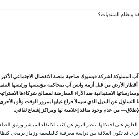
ة ونظام المنتديات؟
 آب المملوكة لشركة فيسبوك صاحبة منصة الانفصال الاجتماعي الأكبر 
في أقطار الأرض من قبل أزمة واتس آب بمحاكمة مؤسسها ورئيسها التنفي
مارساتها الاستبدادية ضد الآراء المعارضة لمصالح شركاءها الاستراتيج
نا التساؤل عن البديل الذي سيملأ فراغ غيابها بمرور الوقت و/أو بالأحرى
لإطلاق— من عدم وجود منافذ إعلامية لها ومراكز إشعاع ثقافي.
لعلوم على اختلافها، ننظر اليوم عن كثب للالتقاء المباشر ووثيق الصلة
ا ترى قد تكون العلاقة بين دراسة معرفية كالفلسفة ورَماز برمجي كنظا