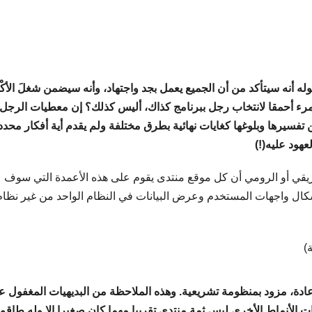
ه أنه سيتأكد من أن الجميع يعمل بجد واجتهاد، وأنه سيضمن شغلَ الأكْفَ
ء أحمقا لانتخاب رجل ببرنامج كذاك، أليس كذلك؟ إن معطيات الرجل
 تفسيرها وبلوغها كغايات نهائية بطرق مختلفة ولم يقدم أية أفكار محدد
هود عليه(!)
إغريقي أو الرومي أن كل موقع منتدى يقوم على هذه الأعمدة التي سوف
وأشكال واجهات المستخدم وعرض البيانات في النظام الواحد من غير نظام
)
دة، مزود بمنظومة تشريعية. وهذه الملاحظة من البديهيات المغفول عن
 الأنماط الأخرى ليس ثمة منتدى تقريبا مهما كان صغيرا إلا وله طاقم