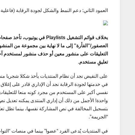
العمود الثاني: دعم النمط والشكل لجودة الرقابة (فاعلية ا
بخلاف قوائم التشغيل Playlists
العصفور/”الفأرة” إلى ما لا نهاية بين مجموعة من المنش
التعليقات على منشور معين أو حذف منشور لمستخدم آخر، 
تعليقِ مستخدم.
على النقيض نجد أن نظام المنتديات يأخذ شكلا شجريا من
في خدمتها لجودة الرقابة نجد أن الإداري قادر على إغل
نفسي أكبر على المستخدم من مجرد كونه منعا للتعليقا
واحدة! الأجمل من ذلك أن إداري المنتدى يمكنه تعديل 
بتسجيل المخالفة في نص المشاركة نفسها، بينما تظل تع
“الجريمة”.
في المنتديات يُدعى الفرد “عضوا” بينما في منصات “التواص