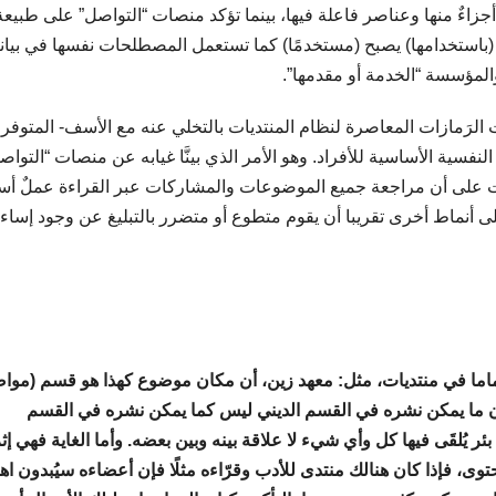
 أجزاءٌ منها وعناصر فاعلة فيها، بينما تؤكد منصات “التواصل” على طبيعة
م (باستخدامها) يصبح (مستخدمًا) كما تستعمل المصطلحات نفسها في بيانا
 والمؤسسة “الخدمة أو مقدمها”.
 الرَمازات المعاصرة لنظام المنتديات بالتخلي عنه مع الأسف- المتوفر
النفسية الأساسية للأفراد. وهو الأمر الذي بينَّا غيابه عن منصات “التواص
ديات على أن مراجعة جميع الموضوعات والمشاركات عبر القراءة عملٌ أ
ى أنماط أخرى تقريبا أن يقوم متطوع أو متضرر بالتبليغ عن وجود إساءة
تماما في منتديات، مثل: معهد زين، أن مكان موضوع كهذا هو قسم (موا
 تماما أن ما يمكن نشره في القسم الديني ليس كما يمكن نشره في القسم
ئر يُلقَى فيها كل وأي شيء لا علاقة بينه وبين بعضه. وأما الغاية فهي إثر
توى، فإذا كان هنالك منتدى للأدب وقرّاءه مثلًا فإن أعضاءه سيُبدون اهت