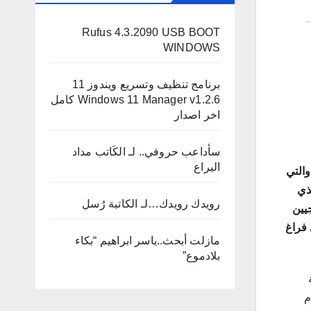
Rufus 4.3.2090 USB BOOT
WINDOWS
برنامج تنظيف وتسريع ويندوز 11
Windows 11 Manager v1.2.6 كامل
اخر اصدار
سأداعب حروفي.. لـ الكَاتب مداد
اليراع
والتي
ذي
رويدك رويدك…لـ الكاتبة رُسل
يين
 فراغ
مازلت أبحث..ياسر ابراهيم “بكاء
بلادموع”
م