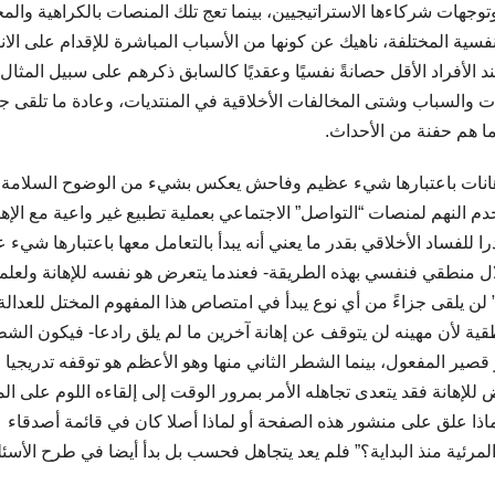
وجهات شركاءها الاستراتيجيين، بينما تعج تلك المنصات بالكراهية والم
ية المختلفة، ناهيك عن كونها من الأسباب المباشرة للإقدام على الانت
د الأفراد الأقل حصانةً نفسيًا وعقديًا كالسابق ذكرهم على سبيل المثال 
السباب وشتى المخالفات الأخلاقية في المنتديات، وعادة ما تلقى جز
ما هم حفنة من الأحداث.
لإهانات باعتبارها شيء عظيم وفاحش يعكس بشيء من الوضوح السلامة
خدم النهم لمنصات “التواصل” الاجتماعي بعملية تطبيع غير واعية مع الإها
للفساد الأخلاقي بقدر ما يعني أنه يبدأ بالتعامل معها باعتبارها شيء 
ختلال منطقي فنفسي بهذه الطريقة- فعندما يتعرض هو نفسه للإهانة ولعلم
ة” لن يلقى جزاءً من أي نوع يبدأ في امتصاص هذا المفهوم المختل للعدالة
طقية لأن مهينه لن يتوقف عن إهانة آخرين ما لم يلق رادعا- فيكون الش
قصير المفعول، بينما الشطر الثاني منها وهو الأعظم هو توقفه تدريجيا
إهانة فقد يتعدى تجاهله الأمر بمرور الوقت إلى إلقاءه اللوم على ال
ماذا علق على منشور هذه الصفحة أو لماذا أصلا كان في قائمة أصدقاء
لمرئية منذ البداية؟” فلم يعد يتجاهل فحسب بل بدأ أيضا في طرح الأسئل