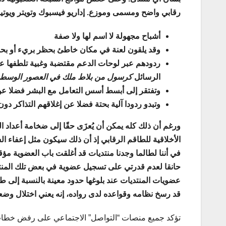
رقابي واضح ومسمى وموزع. إداريو فيسبوك وتويتر ويوتي
أشباح مجهولة لا اسم لها ولا صفة
وقد يلقون لعنة في مكان خاطئ بحظر بريء أو بح
ردودهم عبر لوحات الدعم مقتضبة وغبية تلطفها عبا
الرسائل
كرسول من بلاط ملك في العصور الوسطى 
وتفتقر إلى أبسط أسس التعامل مع البشر فضلا عن
وتبدو ردودا آلية بحتة فضلا عن إغلاقهم التذاكر دون
ورغم أن ذلك كله يمكن أن يُعزَى حقًا إلى ضخامة أعداد ا
الأخلاقية للطاقم الرقابي إذ أن ذلك سيكون مثل إعفاء ا
حانقا لعدم قدرتي على تسجيل عضوية في بعض تلك المنتديا
عضويات المنتديات عند بلوغها حدود معينة بالنسبة إلى طوا
قد رسخ نظامه وقواعده لدى رواده، إنه يعني اختلال وضع
تؤكد جميع منصات “التواصل” الاجتماعي على رفض خطاب 